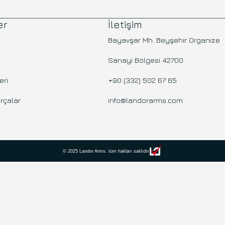
er
İletişim
Bayavşar Mh. Beyşehir Organize
Sanayi Bölgesi 42700
eri
+90 (332) 502 67 65
rçalar
info@landorarms.com
© 2025 Landor Arms. tüm hakları saklıdır