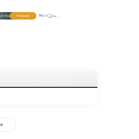
eri Ekipmanlar
Kataloglar
TR
|
EN
le