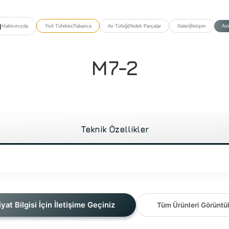
Hakkımızda
Yivli Tüfekler
|
Tabanca
Av Tüfeği
|
Yedek Parçalar
Galeri
|
İletişim
Ask
M7-2
Teknik Özellikler
iyat Bilgisi İçin İletişime Geçiniz
Tüm Ürünleri Görüntü