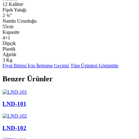
12 Kalibre
Fişek Yatağı
2 ¾"
Namlu Uzunluğu
55cm
Kapasite
4+1
Dipçik
Plastik
Ağırlık
3 Kg
Fiyat Bilgisi İçin İletişime Geçiniz
Tüm Ürünleri Görüntüle
Benzer Ürünler
LND-101
LND-102