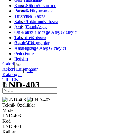
Gez Takımı
Tutamak
Kurma Kolu
Sahte Susturucu
Parmak Dayama
Açılı Tutamak
Tutamak
Ön Kabza
Sahte Susturucu
Tabanca Kabzası
Açılı Tutamak
Çatal Ayak
Ön Kabza
A2 Birdcage Ateş Gizleyici
Tabanca Kabzası
Perakende
Çatal Ayak
Askeri Ekipmanlar
A2 Birdcage Ateş Gizleyici
Kataloglar
Perakende
Galeri
İletişim
Galeri
|
İletişim
Askeri Ekipmanlar
EN
|
TR
Kataloglar
TR
|
EN
LND-403
Teknik Özellikler
Model
LND-403
Kod
LND-403
Kalibre