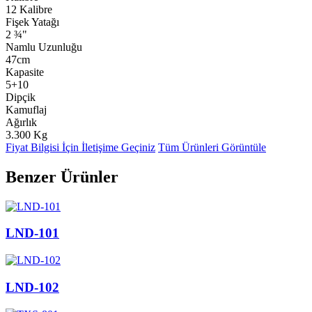
12 Kalibre
Fişek Yatağı
2 ¾"
Namlu Uzunluğu
47cm
Kapasite
5+10
Dipçik
Kamuflaj
Ağırlık
3.300 Kg
Fiyat Bilgisi İçin İletişime Geçiniz
Tüm Ürünleri Görüntüle
Benzer Ürünler
LND-101
LND-102