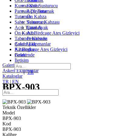
Gez Takımı
Tutamak
Kurma Kolu
Sahte Susturucu
Parmak Dayama
Açılı Tutamak
Tutamak
Ön Kabza
Sahte Susturucu
Tabanca Kabzası
Açılı Tutamak
Çatal Ayak
Ön Kabza
A2 Birdcage Ateş Gizleyici
Tabanca Kabzası
Perakende
Çatal Ayak
Askeri Ekipmanlar
A2 Birdcage Ateş Gizleyici
Kataloglar
Perakende
Galeri
İletişim
Galeri
|
İletişim
Askeri Ekipmanlar
EN
|
TR
Kataloglar
TR
|
EN
BPX-903
Teknik Özellikler
Model
BPX-903
Kod
BPX-903
Kalibre